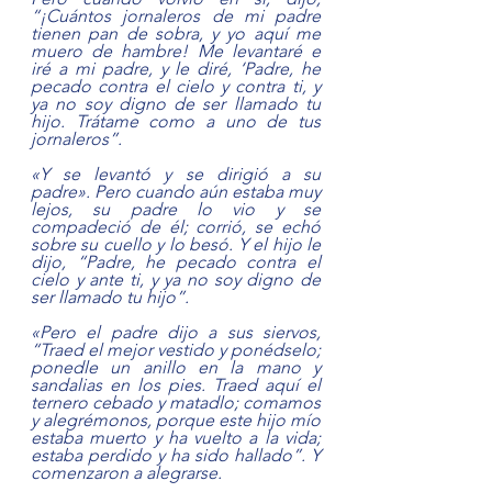
“¡Cuántos jornaleros de mi padre 
tienen pan de sobra, y yo aquí me 
muero de hambre! Me levantaré e 
iré a mi padre, y le diré, ‘Padre, he 
pecado contra el cielo y contra ti, y 
ya no soy digno de ser llamado tu 
hijo. Trátame como a uno de tus 
jornaleros”.
«Y se levantó y se dirigió a su 
padre». Pero cuando aún estaba muy 
lejos, su padre lo vio y se 
compadeció de él; corrió, se echó 
sobre su cuello y lo besó. Y el hijo le 
dijo, “Padre, he pecado contra el 
cielo y ante ti, y ya no soy digno de 
ser llamado tu hijo”.
«Pero el padre dijo a sus siervos, 
“Traed el mejor vestido y ponédselo; 
ponedle un anillo en la mano y 
sandalias en los pies. Traed aquí el 
ternero cebado y matadlo; comamos 
y alegrémonos, porque este hijo mío 
estaba muerto y ha vuelto a la vida; 
estaba perdido y ha sido hallado”. Y 
comenzaron a alegrarse. 