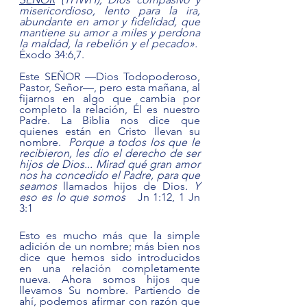
misericordioso, lento para la ira, 
abundante en amor y fidelidad, que 
mantiene su amor a miles y perdona 
la maldad, la rebelión y el pecado».  
Éxodo 34:6,7. 
Este SEÑOR —Dios Todopoderoso, 
Pastor, Señor—, pero esta mañana, al 
fijarnos en algo que cambia por 
completo la relación, Él es nuestro 
Padre. La Biblia nos dice que 
quienes están en Cristo llevan su 
nombre.  
Porque a todos los que le 
recibieron, les dio el derecho de ser 
hijos de Dios... Mirad qué gran amor 
nos ha concedido el Padre, para que 
seamos 
llamados hijos de Dios
. Y 
eso es lo que somos
   Jn 1:12, 1 Jn 
3:1
Esto es mucho más que la simple 
adición de un nombre; más bien nos 
dice que hemos sido introducidos 
en una relación completamente 
nueva. Ahora somos hijos que 
llevamos Su nombre. Partiendo de 
ahí, podemos afirmar con razón que 