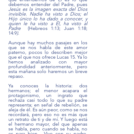
debemos entender del Padre, pues 
Jesús es la imagen exacta del Dios 
invisible. Nadie ha visto a Dios; el 
Hijo único lo ha dado a conocer
, 
y 
quien le ha visto a Él, ha visto al 
Padre  
(Hebreos 1:13; Juan 1:18; 
14:9
).   
Aunque hay muchos pasajes en los 
que se nos habla de este amor 
paterno, pocos lo describen mejor 
que el que nos ofrece Lucas 15. Ya lo 
hemos analizado con mayor 
profundidad anteriormente, pero 
esta mañana solo haremos un breve 
repaso.
Ya conoces la historia: dos 
hermanos; el menor acapara el 
protagonismo, un ingrato que 
rechaza casi todo lo que su padre 
representa; en señal de rebelión, se 
aleja de él. Es aún peor, como se nos 
recordará, pero eso no es más que 
un retrato de ti y de mí. Y luego está 
el hermano mayor, del que apenas 
se habla, pero cuando se habla, no 
es para bien.  Vive con su padre, 