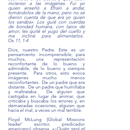
incienso a las imágenes. Fui yo 
quien enseñó a Efraín a andar, 
tomándolos de la mano; pero no se 
dieron cuenta de que era yo quien 
los sanaba». Los guié con cuerdas 
de bondad humana, con lazos de 
amor; les quité el yugo del cuello y 
me incliné para alimentarlos.  
Os
 11
,
 1-4 
Dios, nuestro Padre. Este es un 
pensamiento incomprensible; para 
muchos, una representación 
reconfortante de lo bueno y 
admirable, de lo bueno y siempre 
presente.  Para otros, esto evoca 
imágenes mucho menos 
reconfortantes.  De un padre que era 
distante.  De un padre que humillaba 
y maltrataba.  De alguien que 
castigaba en lugar de animar, que 
criticaba y buscaba los errores y, en 
demasiadas ocasiones, alguien que 
hacía el mal, a veces un mal terrible.
Floyd McLung (Global Missions 
leader’ escritor, predicador 
americano) observa, 
«¿Quién será el 