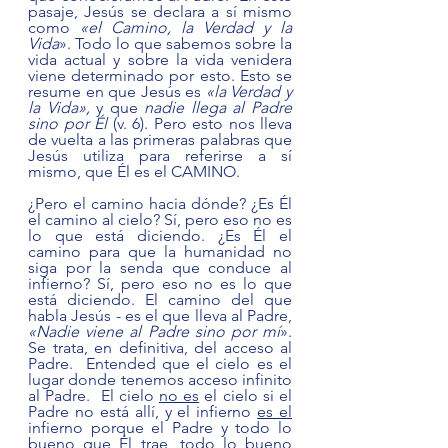
pasaje, Jesús se declara a sí mismo 
como 
«el Camino, la Verdad y la 
Vida
». Todo lo que sabemos sobre la 
vida actual y sobre la vida venidera 
viene determinado por esto. Esto se 
resume en que Jesús es 
«la Verdad y 
la Vida»,
 y que 
nadie llega al Padre 
sino por Él 
(v. 6). Pero esto nos lleva 
de vuelta a las primeras palabras que 
Jesús utiliza para referirse a sí 
mismo, que Él es el CAMINO.
¿Pero el camino hacia dónde? ¿Es Él 
el camino al cielo? Sí, pero eso no es 
lo que está diciendo. ¿Es Él el 
camino para que la humanidad no 
siga por la senda que conduce al 
infierno? Sí, pero eso no es lo que 
está diciendo. El camino del que 
habla Jesús - es el que lleva al Padre, 
«Nadie viene al Padre sino por mí
». 
Se trata, en definitiva, del acceso al 
Padre.  Entended que el cielo es el 
lugar donde tenemos acceso infinito 
al Padre.  El cielo 
no es
 el cielo si el 
Padre no está allí, y el infierno 
es el
infierno porque el Padre y todo lo 
bueno que Él trae, todo lo bueno 