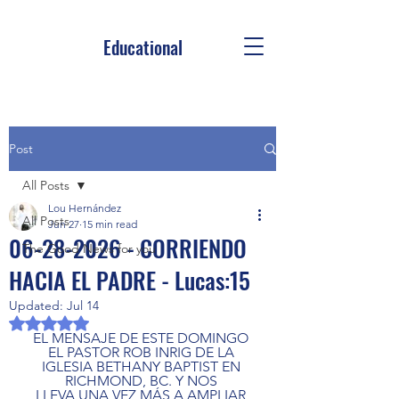
Educational
Post
All Posts
Lou Hernández
All Posts
Jun 27
15 min read
06-28-2026 - CORRIENDO
The Good News for you
HACIA EL PADRE - Lucas:15
Updated:
Jul 14
Rated NaN out of 5 stars.
EL MENSAJE DE ESTE DOMINGO 
EL PASTOR ROB INRIG DE LA 
IGLESIA BETHANY BAPTIST EN 
RICHMOND, BC. Y NOS 
LLEVA UNA VEZ MÁS A AMPLIAR 