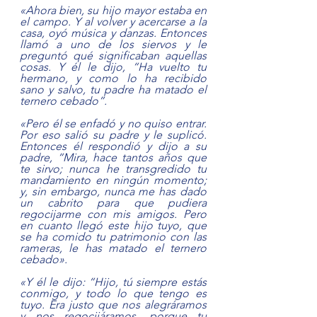
«Ahora bien, su hijo mayor estaba en 
el campo. Y al volver y acercarse a la 
casa, oyó música y danzas. Entonces 
llamó a uno de los siervos y le 
preguntó qué significaban aquellas 
cosas. Y él le dijo, “Ha vuelto tu 
hermano, y como lo ha recibido 
sano y salvo, tu padre ha matado el 
ternero cebado”.
«Pero él se enfadó y no quiso entrar. 
Por eso salió su padre y le suplicó. 
Entonces él respondió y dijo a su 
padre, “Mira, hace tantos años que 
te sirvo; nunca he transgredido tu 
mandamiento en ningún momento; 
y, sin embargo, nunca me has dado 
un cabrito para que pudiera 
regocijarme con mis amigos. Pero 
en cuanto llegó este hijo tuyo, que 
se ha comido tu patrimonio con las 
rameras, le has matado el ternero 
cebado».
«Y él le dijo: “Hijo, tú siempre estás 
conmigo, y todo lo que tengo es 
tuyo. Era justo que nos alegráramos 
y nos regocijáramos, porque tu 