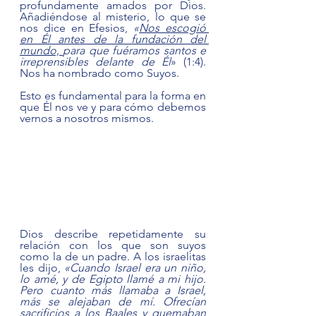
profundamente amados por Dios. 
Añadiéndose al misterio, lo que se 
nos dice en Efesios, 
«
Nos escogió 
en Él antes de la fundación del 
mundo, 
para que fuéramos santos e 
irreprensibles delante de Él
» (1:4). 
Nos ha nombrado como Suyos.
Esto es fundamental para la forma en 
que Él nos ve y para cómo debemos 
vernos a nosotros mismos.  
Dios describe repetidamente su 
relación con los que son suyos 
como la de un padre. A los israelitas 
les dijo, 
«Cuando Israel era un niño, 
lo amé, y de Egipto llamé a mi hijo. 
Pero cuanto más llamaba a Israel, 
más se alejaban de mí. Ofrecían 
sacrificios a los Baales y quemaban 