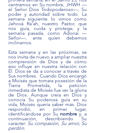
centramos en Su nombre, JHWH —
el Señor Dios Todopoderoso—, Su 
poder y autoridad sobre todo. La 
semana siguiente lo vimos como 
Jehová Ra’ah, nuestro Pastor, que 
nos guía, cuida y protege; y la 
semana pasada, como Adonai —
Señor—, ante quien debemos 
inclinarnos. 
Esta semana y en las próximas, se 
nos invita de nuevo a ampliar nuestra 
comprensión de Dios y de cómo 
eso influye en nuestra relación con 
Él. Dios se da a conocer a través de 
Sus nombres.  Cuando Dios encargó 
a Moisés que tomara posesión de la 
Tierra Prometida, la petición 
inmediata de Moisés fue ver la gloria 
de Dios. Aunque creía en Dios y 
conocía Su poderosa guía en su 
vida, Moisés quería saber más. Dios 
respondió, en primer lugar, 
identificándose por Su 
nombre 
y, a 
continuación, describiendo Su 
carácter: 
Su compasión, Su amor, Su 
perdón.  