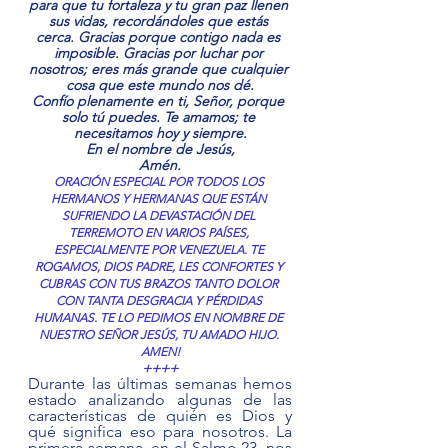
para que tu fortaleza y tu gran paz llenen 
sus vidas, recordándoles que estás 
cerca. Gracias porque contigo nada es 
imposible. Gracias por luchar por 
nosotros; eres más grande que cualquier 
cosa que este mundo nos dé.
Confío plenamente en ti, Señor, porque 
solo tú puedes. Te amamos; te 
necesitamos hoy y siempre.
En el nombre de Jesús,
Amén.
ORACIÓN ESPECIAL POR TODOS LOS 
HERMANOS Y HERMANAS QUE ESTÁN 
SUFRIENDO LA DEVASTACIÓN DEL 
TERREMOTO EN VARIOS PAÍSES, 
ESPECIALMENTE POR VENEZUELA. TE 
ROGAMOS, DIOS PADRE, LES CONFORTES Y 
CUBRAS CON TUS BRAZOS TANTO DOLOR 
CON TANTA DESGRACIA Y PÉRDIDAS 
HUMANAS. TE LO PEDIMOS EN NOMBRE DE 
NUESTRO SEÑOR JESÚS, TU AMADO HIJO. 
AMEN!
++++
Durante las últimas semanas hemos 
estado analizando algunas de las 
características de quién es Dios y 
qué significa eso para nosotros. La 
primera semana, en el Salmo 23, nos 