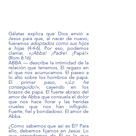
Gálatas explica que Dios envió a 
Jesús para que, al nacer de nuevo, 
fuéramos 
adoptados como sus hijos 
e hijas (4:4-6). Por eso, podemos 
clamar, 
«¡Abba! ¡Padre! 
¡Papá!» 
(Rom 8:16) 
ABBA — describe la intimidad de la 
relación que tenemos. El regazo en 
el que nos acurrucamos. El paseo a 
lo alto sobre los hombros de papá. 
El primer paso
, «¡Lo he 
conseguido!», 
cayendo en los 
brazos de papá. El fuerte abrazo del 
amor de Abba que consuela el dolor 
que nos hace llorar y las heridas 
crueles que nos han infligido. 
Fuerte, fiel y bondadoso. El amor de 
Abba.
¿Cómo sabemos que así es Él? Para 
ello, debemos fijarnos en Jesús. Lo 
que entendemos de Él es lo que 