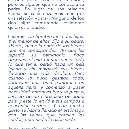
pero es alguien que no conoce a su 
padre. En lugar de una relación 
«con», se caracteriza más bien por 
una relación «para». Ninguno de los 
dos hijos comprende realmente 
quién es el padre.
Leamos:  
Un hombre tenía dos hijos. 
Y el menor de ellos dijo a su padre, 
«Padre, dame la parte de los bienes 
que me corresponde». Así que les 
repartió su patrimonio. Poco 
después, el hijo menor reunió todo 
lo que tenía, partió hacia un país 
lejano y allí malgastó sus bienes 
llevando una vida disoluta. Pero 
cuando lo hubo gastado todo, 
sobrevino una gran hambruna en 
aquella tierra, y comenzó a pasar 
necesidad. Entonces fue y se puso al 
servicio de un ciudadano de aquel 
país, y este lo envió a sus campos a 
apacentar cerdos.  Y con mucho 
gusto se habría llenado el estómago 
con las vainas que comían los 
cerdos, pero nadie le daba nada.
Pero cuando volvió en sí, dijo, 