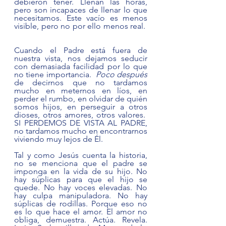
debieron tener. Llenan las horas, 
pero son incapaces de llenar lo que 
necesitamos. Este vacío es menos 
visible, pero no por ello menos real.  
Cuando el Padre está fuera de 
nuestra vista, nos dejamos seducir 
con demasiada facilidad por lo que 
no tiene importancia.  
Poco después 
de decirnos que no tardamos 
mucho en meternos en líos, en 
perder el rumbo, en olvidar de quién 
somos hijos, en perseguir a otros 
dioses, otros amores, otros valores.  
SI PERDEMOS DE VISTA AL PADRE, 
no tardamos mucho en encontrarnos 
viviendo muy lejos de Él.   
Tal y como Jesús cuenta la historia, 
no se menciona que el padre se 
imponga en la vida de su hijo. No 
hay súplicas para que el hijo se 
quede. No hay voces elevadas. No 
hay culpa manipuladora. No hay 
súplicas de rodillas. Porque eso no 
es lo que hace el amor. El amor no 
obliga, demuestra. Actúa. Revela. 