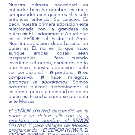
Nuestra primera necesidad es 
entender bien Su nombre, es decir, 
comprender bien quién es Él, y solo 
entonces entender Su carácter. Es 
decir, nuestra primera adoración está 
relacionada con la grandeza de 
quien 
es
 Él - adoramos a Aquel que 
es el SEÑOR, el Pastor, el Amo. 
Nuestra adoración debe basarse en 
quién es Él, no en lo que hace, 
aunque ambas cosas sean 
inseparables.  Pero cuando 
invertimos el orden, partiendo de lo 
que hace, nuestra adoración suele 
ser condicional - 
si 
perdona, 
si 
es 
compasivo, 
si 
hace milagros, 
entonces le adoraremos. 
Somos 
nosotros quienes determinamos si 
es digno, pero su dignidad reside en 
quien es. Escucha cómo se presenta 
ante Moisés:
El SEÑOR
 (YHWH) descendió en la 
nube y se detuvo allí con él, 
y 
proclamó su nombre, el SEÑOR 
(YHWH). Y pasó delante de Moisés, 
proclamando, «
El SEÑOR 
(YHWH), 
El 
SEÑOR
 (YHWH), Dios compasivo y 