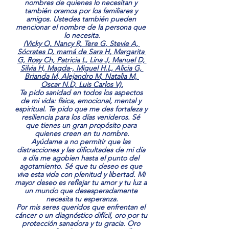
nombres de quienes lo necesitan y 
también oramos por los familiares y 
amigos. Ustedes también pueden 
mencionar el nombre de la persona que 
lo necesita.
(Vicky O, Nancy R, Tere G, Stevie A, 
Sócrates D, mamá de Sara H, Margarita 
G, Rosy Ch, Patricia L, Lina J, Manuel D, 
Silvia H, Magda-, Miguel H.L, Alicia G, 
Brianda M, Alejandro M, Natalia M, 
Oscar N.D, Luis Carlos V).
Te pido sanidad en todos los aspectos 
de mi vida: física, emocional, mental y 
espiritual. Te pido que me des fortaleza y 
resiliencia para los días venideros. Sé 
que tienes un gran propósito para 
quienes creen en tu nombre.
Ayúdame a no permitir que las 
distracciones y las dificultades de mi día 
a día me agobien hasta el punto del 
agotamiento. Sé que tu deseo es que 
viva esta vida con plenitud y libertad. Mi 
mayor deseo es reflejar tu amor y tu luz a 
un mundo que desesperadamente 
necesita tu esperanza.
Por mis seres queridos que enfrentan el 
cáncer o un diagnóstico difícil, oro por tu 
protección sanadora y tu gracia. Oro 