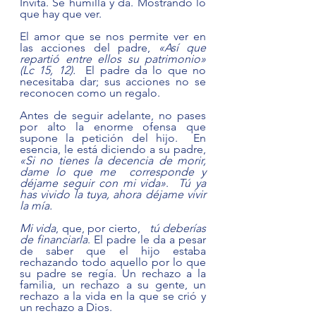
Invita. Se humilla y da. Mostrando lo 
que hay que ver.  
El amor que se nos permite ver en 
las acciones del padre, 
«Así que 
repartió entre ellos su patrimonio» 
(Lc 15, 12).  
El padre da lo que no 
necesitaba dar; sus acciones no se 
reconocen como un regalo.   
Antes de seguir adelante, no pases 
por alto la enorme ofensa que 
supone la petición del hijo.  En 
esencia, le está diciendo a su padre, 
«Si no tienes la decencia de morir, 
dame lo que me  corresponde y 
déjame seguir con mi vida»
.  
Tú ya 
has vivido la tuya, ahora déjame vivir 
la mía.
Mi vida
, que, por cierto,   
tú deberías 
de financiarla
. El padre le da a pesar 
de saber que el hijo estaba 
rechazando todo aquello por lo que 
su padre se regía. Un rechazo a la 
familia, un rechazo a su gente, un 
rechazo a la vida en la que se crió y 
un rechazo a Dios.  