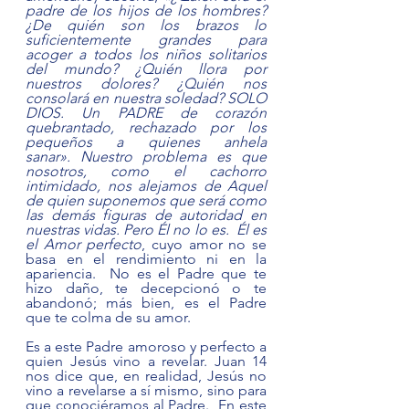
padre de los hijos de los hombres? 
¿De quién son los brazos lo 
suficientemente grandes para 
acoger a todos los niños solitarios 
del mundo? ¿Quién llora por 
nuestros dolores? ¿Quién nos 
consolará en nuestra soledad? SOLO 
DIOS. Un PADRE de corazón 
quebrantado, rechazado por los 
pequeños a quienes anhela 
sanar».
Nuestro problema es que 
nosotros, como el cachorro 
intimidado, nos alejamos de Aquel 
de quien suponemos que será como 
las demás figuras de autoridad en 
nuestras vidas. Pero Él no lo es.  Él es 
el Amor perfecto
, cuyo amor no se 
basa en el rendimiento ni en la 
apariencia.  No es el Padre que te 
hizo daño, te decepcionó o te 
abandonó; más bien, es el Padre 
que te colma de su amor. 
Es a este Padre amoroso y perfecto a 
quien Jesús vino a revelar. Juan 14 
nos dice que, en realidad, Jesús no 
vino a revelarse a sí mismo, sino para 
que conociéramos al Padre.  En este 