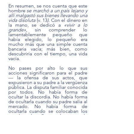
En resumen, se nos cuenta que este 
hombre 
se marchó a un país lejano y 
allí malgastó sus bienes llevando una 
vida disoluta 
(v
.
 13
). 
Con el dinero en 
la mano, se dedicó a 
«vivir a lo 
grande»
, sin comprender lo 
lamentablemente pequeño que 
había elegido, lo pequeño era 
mucho más que una simple cuenta 
bancaria vacía; más bien, como 
descubriría con el tiempo, una vida 
vacía.  
No pases por alto lo que sus 
acciones significaron para el padre 
— la ofensa de sus actos, que 
expusieron a su padre a la vergüenza 
pública. La disputa familiar conocida 
por todos. No había forma de 
ocultar la discordia. No había forma 
de ocultarla cuando su padre salía al 
mercado. No había forma de 
ocultarla cuando se colocaban los 
carteles de «Se vende» para la 
enajenación de la fortuna del padre. 
La vergüenza del rechazo de su hijo 
a la vista de todos, pero su 