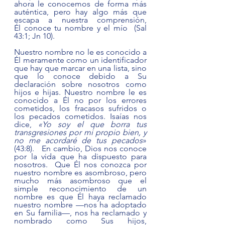
ahora le conocemos de forma más 
auténtica, pero hay algo más que 
escapa a nuestra comprensión, 
Él conoce tu nombre y el mío  (Sal 
43:1; Jn 10).
Nuestro nombre no le es conocido a 
Él meramente como un identificador 
que hay que marcar en una lista, sino 
que lo conoce debido a Su 
declaración sobre nosotros como 
hijos e hijas. Nuestro nombre le es 
conocido a Él no por los errores 
cometidos, los fracasos sufridos o 
los pecados cometidos. Isaías nos 
dice, 
«Yo soy el que borra tus 
transgresiones por mi propio bien, y 
no me acordaré de tus pecados
» 
(43:8).   En cambio, Dios nos conoce 
por la vida que ha dispuesto para 
nosotros.  Que Él nos conozca por 
nuestro nombre es asombroso, pero 
mucho más asombroso que el 
simple reconocimiento de un 
nombre es que Él haya reclamado 
nuestro nombre —nos ha adoptado 
en Su familia—, nos ha reclamado y 
nombrado como Sus hijos, 