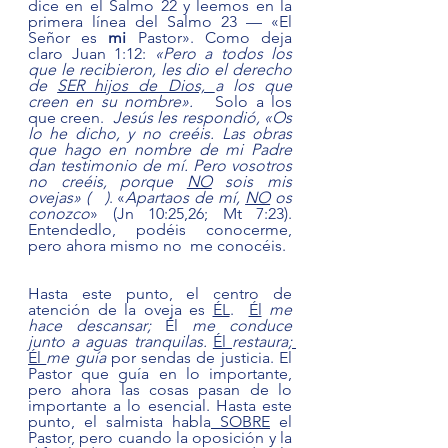
dice en el Salmo 22 y leemos en la 
primera línea del Salmo 23 — «El 
Señor es 
mi 
Pastor». Como deja 
claro Juan 1:12: 
«Pero a todos los 
que le recibieron, les dio el derecho 
de 
SER hijos de Dios, 
a los que 
creen en su nombre».
   Solo a los 
que creen. 
 Jesús les respondió, «Os 
lo he dicho, y no creéis. Las obras 
que hago en nombre de mi Padre 
dan testimonio de mí. Pero vosotros 
no creéis, porque 
NO
 sois mis 
ovejas» (
 )
. «
Apartaos de mí, 
NO
 os 
conozco
» (Jn 10:25,26; Mt 7:23). 
Entendedlo, podéis conocerme, 
pero ahora mismo no  me conocéis.
Hasta este punto, el centro de 
atención de la oveja es 
ÉL
.  
Él
me 
hace descansar; 
Él 
me conduce 
junto a aguas tranquilas. 
Él 
restaura;
Él 
me guía 
por sendas de justicia. El 
Pastor que guía en lo importante, 
pero ahora las cosas pasan de lo 
importante a lo esencial. Hasta este 
punto, el salmista habla
 SOBRE
 el 
Pastor, pero cuando la oposición y la 