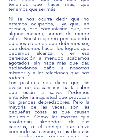
tenemos que hacer más, que 
tenemos que ser más.  
Ni se nos ocurra decir que no 
estamos ocupados,  ya que, en 
esencia, eso comunicaría que, de 
alguna manera, somos de menor 
valor.  Nuestro ajetreo persiguiendo 
quiénes creemos que debemos ser, 
qué debemos hacer, los logros que 
debemos alcanzar, y en esa 
persecución a menudo acabamos 
agotados, sin nada más que dar, 
haciéndonos daño a nosotros 
mismos y a las relaciones que nos 
rodean.  
Los pastores nos dicen que las 
ovejas no descansarán hasta saber 
que están a salvo. Podemos 
entender la inquietud que provocan 
los grandes depredadores. Pero la 
mayoría de las veces, son las 
pequeñas cosas las que causan 
inquietud. Como las moscas que 
revolotean alrededor de sus 
cabezas, o el conejo que cruza 
corriendo su camino, o las disputas 
de poder que surgen entre las 