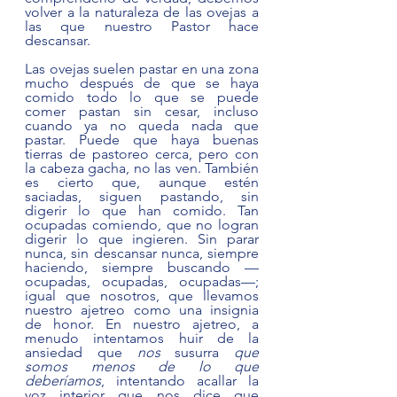
volver a la naturaleza de las ovejas a 
las que nuestro Pastor hace 
descansar.
Las ovejas suelen pastar en una zona 
mucho después de que se haya 
comido todo lo que se puede 
comer pastan sin cesar, incluso 
cuando ya no queda nada que 
pastar. Puede que haya buenas 
tierras de pastoreo cerca, pero con 
la cabeza gacha, no las ven. También 
es cierto que, aunque estén 
saciadas, siguen pastando, sin 
digerir lo que han comido. Tan 
ocupadas comiendo, que no logran 
digerir lo que ingieren. Sin parar 
nunca, sin descansar nunca, siempre 
haciendo, siempre buscando —
ocupadas, ocupadas, ocupadas—; 
igual que nosotros, que llevamos 
nuestro ajetreo como una insignia 
de honor. En nuestro ajetreo, a 
menudo intentamos huir de la 
ansiedad que 
nos
 susurra 
que 
somos menos de lo que 
deberíamos
, intentando acallar la 
voz interior que nos dice que 