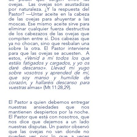
ovejas.  Las ovejas son asustadizas 
por naturaleza. ¿Y la respuesta del 
Pastor? —Untar aceite en la cabeza 
de las ovejas para ahuyentar a las 
moscas. Ese mismo aceite sirve para 
eliminar cualquier fuerza destructiva 
de los cabezazos de las ovejas que 
compiten entre sí. Dos cabezas que 
ya no chocan, sino que resbalan una 
sobre la otra. El Pastor interviene 
para que las ovejas se acuesten.  A 
estos, 
«Venid a mí todos los que 
estáis fatigados y cargados, y yo os 
daré descanso». Llevad mi yugo 
sobre vosotros y aprended de mí, 
que soy manso y humilde de 
corazón, y hallaréis descanso para 
vuestras 
almas» (Mt 11:28,29). 
El Pastor a quien debemos entregar 
nuestras ansiedades que nos 
mantienen despiertos por la noche. 
El Pastor que está con nosotros, que 
nos dice que dejemos a un lado 
nuestras disputas. Un pastor observó 
que las ovejas no van donde no 
pueden ver, por lo que a veces 