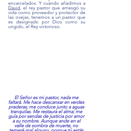
encarcelados. Y cuando añadimos a 
David,
 el rey pastor que arriesgó su 
vida como proveedor y protector de 
las ovejas, tenemos a un pastor que 
es designado por Dios como su 
ungido, el Rey victorioso. 
El Señor es mi pastor, nada me 
faltará. Me hace descansar en verdes 
praderas; me conduce junto a aguas 
tranquilas. Me restaura el alma; me 
guía por sendas de justicia por amor 
a su nombre. Aunque ande en el 
valle de sombra de muerte, no 
temeré mal alguno, porque tú estás 