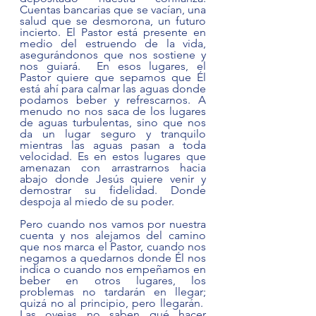
Cuentas bancarias que se vacían, una 
salud que se desmorona, un futuro 
incierto. El Pastor está presente en 
medio del estruendo de la vida, 
asegurándonos que nos sostiene y 
nos guiará.  En esos lugares, el 
Pastor quiere que sepamos que Él 
está ahí para calmar las aguas donde 
podamos beber y refrescarnos. A 
menudo no nos saca de los lugares 
de aguas turbulentas, sino que nos 
da un lugar seguro y tranquilo 
mientras las aguas pasan a toda 
velocidad. Es en estos lugares que 
amenazan con arrastrarnos hacia 
abajo donde Jesús quiere venir y 
demostrar su fidelidad. Donde 
despoja al miedo de su poder.
Pero cuando nos vamos por nuestra 
cuenta y nos alejamos del camino 
que nos marca el Pastor, cuando nos 
negamos a quedarnos donde Él nos 
indica o cuando nos empeñamos en 
beber en otros lugares, los 
problemas no tardarán en llegar; 
quizá no al principio, pero llegarán.  
Las ovejas no saben qué hacer 