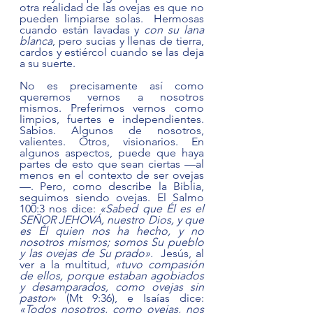
otra realidad de las ovejas es que no 
pueden limpiarse solas.  Hermosas 
cuando están lavadas y 
con su lana 
blanca
, pero sucias y llenas de tierra, 
cardos y estiércol cuando se las deja 
a su suerte. 
No es precisamente así como 
queremos vernos a nosotros 
mismos. Preferimos vernos como 
limpios, fuertes e independientes. 
Sabios. Algunos de nosotros, 
valientes. Otros, visionarios. En 
algunos aspectos, puede que haya 
partes de esto que sean ciertas —al 
menos en el contexto de ser ovejas
—. Pero, como describe la Biblia, 
seguimos siendo ovejas. El Salmo 
100:3 nos dice: 
«Sabed que Él es el 
SEÑOR JEHOVÁ, nuestro Dios, y que 
es Él quien nos ha hecho, y no 
nosotros mismos; somos Su pueblo 
y las ovejas de Su prado».  
Jesús, al 
ver a la multitud, 
«tuvo compasión 
de ellos, porque estaban agobiados 
y desamparados, como ovejas sin 
pastor
» (Mt 9:36), e Isaías dice: 
«Todos nosotros, como ovejas, nos 