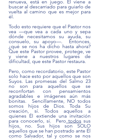
renueva, está en juego. Él viene a 
buscar al descarriado para guiarlo de 
vuelta al camino que es mejor para 
él.
Todo esto requiere que el Pastor nos 
vea —que vea a cada uno y sepa 
dónde necesitamos su ayuda, su 
consuelo, su apoyo—.  Entonces, 
¿qué se nos ha dicho hasta ahora? 
Que este Pastor provee, protege, ve 
y viene a nuestros lugares de 
dificultad, que este Pastor restaura. 
Pero, como recordatorio, este Pastor 
solo hace esto por aquellos que son 
Suyos. Las promesas del Salmo 23 
no son para aquellos que se 
reconfortan con pensamientos 
agradables e imágenes aún más 
bonitas.  Sencillamente, NO todos 
somos hijos de Dios. Toda Su 
creación, sí. Todos aquellos a 
quienes Él extiende una invitación 
para conocerlo, sí.  Pero
 todos
 sus 
hijos, no. Sus hijos son SOLO 
aquellos que se han postrado ante Él 
como Salvador, tal y como se nos 