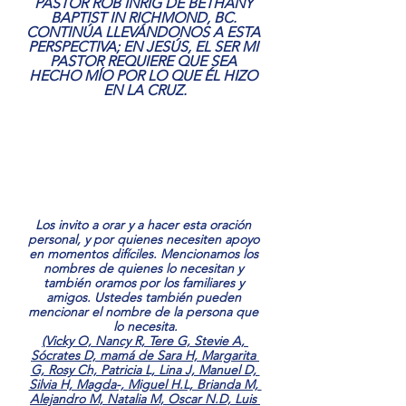
PASTOR ROB INRIG DE BETHANY 
BAPTIST IN RICHMOND, BC. 
CONTINÚA LLEVÁNDONOS A ESTA 
PERSPECTIVA; EN JESÚS, EL SER MI 
PASTOR REQUIERE QUE SEA 
HECHO MÍO POR LO QUE ÉL HIZO 
EN LA CRUZ.
Los invito a orar y a hacer esta oración 
personal, y por quienes necesiten apoyo 
en momentos difíciles. Mencionamos los 
nombres de quienes lo necesitan y 
también oramos por los familiares y 
amigos. Ustedes también pueden 
mencionar el nombre de la persona que 
lo necesita.
(Vicky O, Nancy R, Tere G, Stevie A, 
Sócrates D, mamá de Sara H, Margarita 
G, Rosy Ch, Patricia L, Lina J, Manuel D, 
Silvia H, Magda-, Miguel H.L, Brianda M, 
Alejandro M, Natalia M, Oscar N.D, Luis 