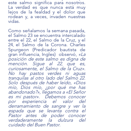
este salmo significa para nosotros. 
La verdad es que nunca está muy 
lejos de la fealdad y el dolor que 
rodean y, a veces, invaden nuestras 
vidas.   
Como señalamos la semana pasada, 
el Salmo 23 se encuentra intercalado 
entre el 22, el Salmo de la Cruz, y el 
24
el Salmo de la Corona. Charles 
, 
Spurgeon (Predicador bautista de 
gran influencia, Ingles)  observó, 
«La 
posición de este salmo es digna de 
mención. Sigue al 22
que es, 
, 
curiosamente, el Salmo de la Cruz». 
No hay pastos verdes ni aguas 
tranquilas al otro lado del Salmo 22. 
Solo después de haber leído, «Dios 
mío, Dios mío, ¿por qué me has 
abandonado?», llegamos a «El Señor 
es mi pastor».  Debemos conocer 
por experiencia el valor del 
derramamiento de sangre y ver la 
espada que se levanta contra el 
Pastor antes de poder conocer 
verdaderamente la dulzura del 
cuidado del Buen Pastor
. 