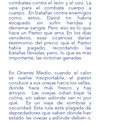
combates contra el león y el oso. La 
vara para el combate cuerpo a 
cuerpo.  En batallas contra enemigos 
como estos, David no habría 
escapado sin sufrir heridas y 
derramar sangre. Pero eso es lo que 
hace un Pastor que ama. En los días 
venideros, esas cicatrices darían 
testimonio del precio que el Pastor 
había pagado, recordando las 
batallas libradas, pero, lo que es más 
importante, las victorias ganadas.   
En Oriente Medio, cuando el calor 
se vuelve insoportable, el pastor 
conduce a sus ovejas hacia los valles, 
donde hace más fresco y hay 
arroyos.  Las ovejas odian bajar la 
colina, sin saber adónde van ni por 
qué.  Es un viaje de sombras y 
oscuridad. Esta ruta está plagada de 
depredadores que saben dónde han 
estado las ovejas y adónde deben ir, 
lo que significa atravesar un terreno 
oscuro y traicionero.
Es un momento en el que los 