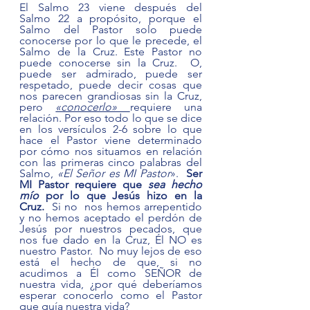
El Salmo 23 viene después del 
Salmo 22 a propósito, porque el 
Salmo del Pastor solo puede 
conocerse por lo que le precede, el 
Salmo de la Cruz. Este Pastor no 
puede conocerse sin la Cruz.  O, 
puede ser admirado, puede ser 
respetado, puede decir cosas que 
nos parecen grandiosas sin la Cruz, 
pero 
«conocerlo» 
requiere una 
relación. Por eso todo lo que se dice 
en los versículos 2-6 sobre lo que 
hace el Pastor viene determinado 
por cómo nos situamos en relación 
con las primeras cinco palabras del 
Salmo, 
«El Señor es MI Pastor
».  
Ser 
MI Pastor requiere que 
sea hecho 
mío 
por lo que Jesús hizo en la 
Cruz.
  Si no  nos hemos arrepentido 
y no hemos aceptado el perdón de 
Jesús por nuestros pecados, que 
nos fue dado en la Cruz, Él NO es 
nuestro Pastor.  No muy lejos de eso 
está el hecho de que, si no 
acudimos a Él como SEÑOR de 
nuestra vida, ¿por qué deberíamos 
esperar conocerlo como el Pastor 
que guía nuestra vida?  