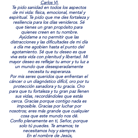
Carlos V).
Te pido sanidad en todos los aspectos 
de mi vida: física, emocional, mental y 
espiritual. Te pido que me des fortaleza y 
resiliencia para los días venideros. Sé 
que tienes un gran propósito para 
quienes creen en tu nombre.
Ayúdame a no permitir que las 
distracciones y las dificultades de mi día 
a día me agobien hasta el punto del 
agotamiento. Sé que tu deseo es que 
viva esta vida con plenitud y libertad. Mi 
mayor deseo es reflejar tu amor y tu luz a 
un mundo que desesperadamente 
necesita tu esperanza.
Por mis seres queridos que enfrentan el 
cáncer o un diagnóstico difícil, oro por tu 
protección sanadora y tu gracia. Oro 
para que tu fortaleza y tu gran paz llenen 
sus vidas, recordándoles que estás 
cerca. Gracias porque contigo nada es 
imposible. Gracias por luchar por 
nosotros; eres más grande que cualquier 
cosa que este mundo nos dé.
Confío plenamente en ti, Señor, porque 
solo tú puedes. Te amamos; te 
necesitamos hoy y siempre.
En el nombre de Jesús,