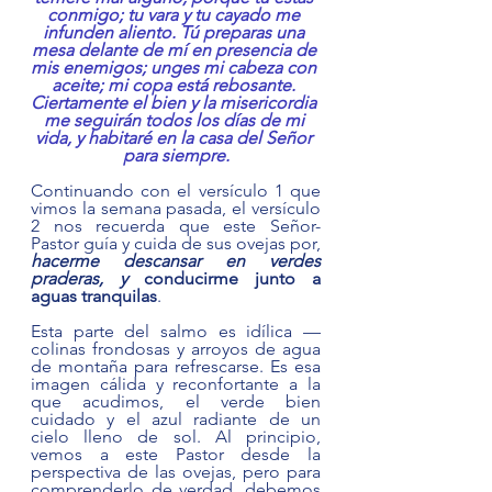
conmigo; tu vara y tu cayado me 
infunden aliento. Tú preparas una 
mesa delante de mí en presencia de 
mis enemigos; unges mi cabeza con 
aceite; mi copa está rebosante. 
Ciertamente el bien y la misericordia 
me seguirán todos los días de mi 
vida, y habitaré en la casa del Señor 
para siempre.
Continuando con el versículo 1 que 
vimos la semana pasada, el versículo 
2 nos recuerda que este Señor-
Pastor guía y cuida de sus ovejas por, 
hacerme descansar en verdes 
praderas, y 
conducirme junto a 
aguas tranquilas
.  
Esta parte del salmo es idílica — 
colinas frondosas y arroyos de agua 
de montaña para refrescarse. Es esa 
imagen cálida y reconfortante a la 
que acudimos, el verde bien 
cuidado y el azul radiante de un 
cielo lleno de sol. Al principio, 
vemos a este Pastor desde la 
perspectiva de las ovejas, pero para 
comprenderlo de verdad, debemos 