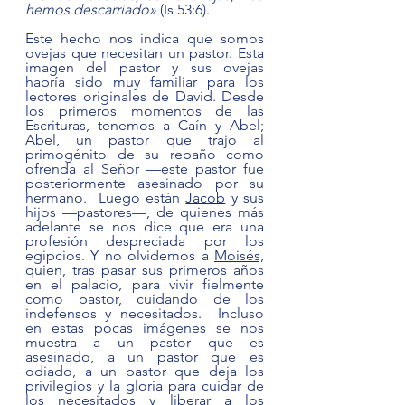
hemos descarriado»
 (Is 53:6).
Este hecho nos indica que somos 
ovejas que necesitan un pastor. Esta 
imagen del pastor y sus ovejas 
habría sido muy familiar para los 
lectores originales de David. Desde 
los primeros momentos de las 
Escrituras, tenemos a Caín y Abel; 
Abel
, un pastor que trajo al 
primogénito de su rebaño como 
ofrenda al Señor —este pastor fue 
posteriormente asesinado por su 
hermano.  Luego están 
Jacob
 y sus 
hijos —pastores—, de quienes más 
adelante se nos dice que era una 
profesión despreciada por los 
egipcios. Y no olvidemos a 
Moisés,
quien, tras pasar sus primeros años 
en el palacio, para vivir fielmente 
como pastor, cuidando de los 
indefensos y necesitados.  Incluso 
en estas pocas imágenes se nos 
muestra a un pastor que es 
asesinado, a un pastor que es 
odiado, a un pastor que deja los 
privilegios y la gloria para cuidar de 
los necesitados y liberar a los 