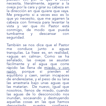
necesita, literalmente, agarrar a la 
oveja por la cara y girar su cabeza en 
la dirección en que quiere que vaya. 
Me pregunto si a veces eso es lo 
que yo necesito, que me agarren la 
cabeza con firmeza para levantar la 
vista y ver que mi Pastor está 
conmigo, de modo que pueda 
tumbarme y descansar con 
seguridad.  
También se nos dice que el Pastor 
me conduce junto a aguas 
tranquilas. La frase es, en realidad, 
«aguas en calma». Como se ha 
señalado, las ovejas se asustan 
fácilmente y el agua que corre 
rápido las llena de 
miedo. y con 
razón
, porque si pierden el 
equilibrio y caen, serían incapaces 
de enderezarse, y el peso de su lana 
las arrastraría bajo unas aguas que 
las matarían.  De nuevo, igual que 
nosotros, llenos de miedo, cuando 
las aguas de lo desconocido nos 
inundan, socavando y destruyendo 
aquellas cosas en las que hemos 
depositado nuestra confianza. 