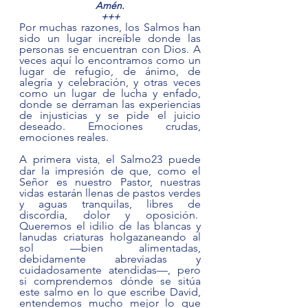
Amén.
+++
Por muchas razones, los Salmos han 
sido un lugar increíble donde las 
personas se encuentran con Dios. A 
veces aquí lo encontramos como un 
lugar de refugio, de ánimo, de 
alegría y celebración, y otras veces 
como un lugar de lucha y enfado, 
donde se derraman las experiencias 
de injusticias y se pide el juicio 
deseado. Emociones crudas, 
emociones reales.  
A primera vista
 el Salmo23 puede 
,
dar la impresión de que, como el 
Señor es nuestro Pastor, nuestras 
vidas estarán llenas de pastos verdes 
y aguas tranquilas, libres de 
discordia, dolor y oposición.  
Queremos el idilio de las blancas y 
lanudas criaturas holgazaneando al 
sol —bien alimentadas, 
debidamente abreviadas y 
cuidadosamente atendidas—, pero 
si comprendemos dónde se sitúa 
este salmo en lo que escribe David, 
entendemos mucho mejor lo que 