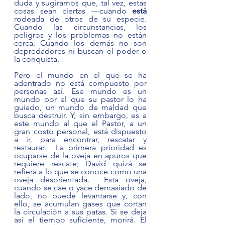
duda y sugiramos que, tal vez, estas 
cosas sean ciertas —cuando 
está 
rodeada de otros de su especie. 
Cuando las circunstancias, los 
peligros y los problemas no están 
cerca. Cuando los demás no son 
depredadores ni buscan el poder o 
la conquista.
Pero el mundo en el que se ha 
adentrado no está compuesto por 
personas así. Ese mundo es un 
mundo por el que su pastor lo ha 
guiado, un mundo de maldad que 
busca destruir. Y, sin embargo, es a 
este mundo al que el Pastor, a un 
gran costo personal, está dispuesto 
a ir, para encontrar, rescatar y 
restaurar.  La primera prioridad es 
ocuparse de la oveja en apuros que 
requiere rescate; David quizá se 
refiera a lo que se conoce como una 
oveja desorientada.  Esta oveja, 
cuando se cae o yace demasiado de 
lado, no puede levantarse y, con 
ello, se acumulan gases que cortan 
la circulación a sus patas. Si se deja 
así el tiempo suficiente, morirá. El 