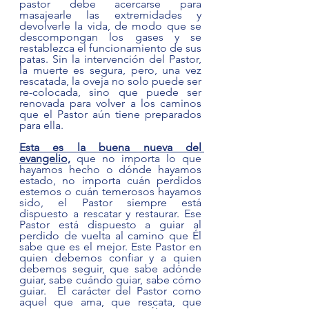
pastor debe acercarse para 
masajearle las extremidades y 
devolverle la vida, de modo que se 
descompongan los gases y se 
restablezca el funcionamiento de sus 
patas. Sin la intervención del Pastor, 
la muerte es segura, pero, una vez 
rescatada, la oveja no solo puede ser 
re-colocada, sino que puede ser 
renovada para volver a los caminos 
que el Pastor aún tiene preparados 
para ella.
Esta es la buena nueva del 
evangelio,
 que no importa lo que 
hayamos hecho o dónde hayamos 
estado, no importa cuán perdidos 
estemos o cuán temerosos hayamos 
sido, el Pastor siempre está 
dispuesto a rescatar y restaurar. Ese 
Pastor está dispuesto a guiar al 
perdido de vuelta al camino que Él 
sabe que es el mejor. Este Pastor en 
quien debemos confiar y a quien 
debemos seguir, que sabe adónde 
guiar, sabe cuándo guiar, sabe cómo 
guiar.  El carácter del Pastor como 
aquel que ama, que rescata, que 