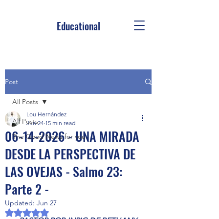
Educational
Post
All Posts
Lou Hernández
All Posts
Jun 24
15 min read
06-14-2026 - UNA MIRADA
The Good News for you
DESDE LA PERSPECTIVA DE
LAS OVEJAS - Salmo 23:
Parte 2 -
Updated:
Jun 27
Rated NaN out of 5 stars.